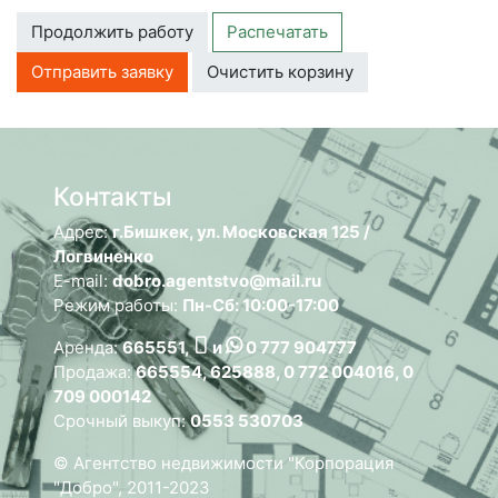
Продолжить работу
Распечатать
Отправить заявку
Очистить корзину
Контакты
Адрес:
г.Бишкек, ул. Московская 125 /
Логвиненко
E-mail:
dobro.agentstvo@mail.ru
Режим работы:
Пн-Сб: 10:00-17:00
Аренда:
665551,
и
0 777 904777
Продажа:
665554, 625888, 0 772 004016, 0
709 000142
Срочный выкуп:
0553 530703
© Агентство недвижимости "Корпорация
"Добро", 2011-2023