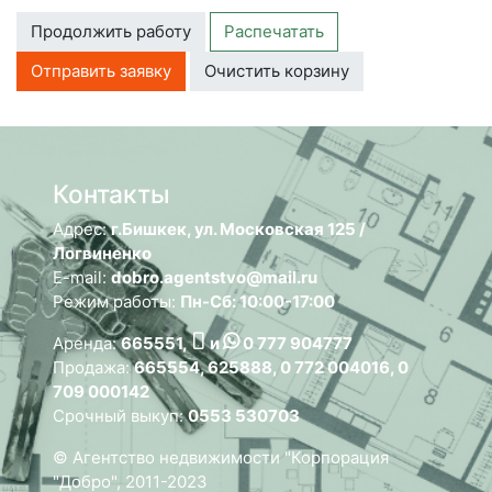
Продолжить работу
Распечатать
Отправить заявку
Очистить корзину
Контакты
Адрес:
г.Бишкек, ул. Московская 125 /
Логвиненко
E-mail:
dobro.agentstvo@mail.ru
Режим работы:
Пн-Сб: 10:00-17:00
Аренда:
665551,
и
0 777 904777
Продажа:
665554, 625888, 0 772 004016, 0
709 000142
Срочный выкуп:
0553 530703
© Агентство недвижимости "Корпорация
"Добро", 2011-2023