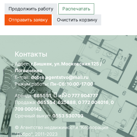
Продолжить работу
Распечатать
Отправить заявку
Очистить корзину
Контакты
Адрес:
г.Бишкек, ул. Московская 125 /
Логвиненко
E-mail:
dobro.agentstvo@mail.ru
Режим работы:
Пн-Сб: 10:00-17:00
Аренда:
665551,
и
0 777 904777
Продажа:
665554, 625888, 0 772 004016, 0
709 000142
Срочный выкуп:
0553 530703
© Агентство недвижимости "Корпорация
"Добро", 2011-2023